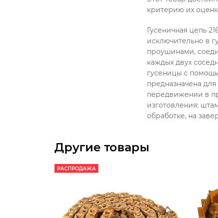
критерию их оценк
Гусеничная цепь 21
исключительно в гу
проушинами, соед
каждых двух сосед
гусеницы с помощью
предназначена для
передвижении в пр
изготовления: шта
обработке, на зав
Другие товары
РАСПРОДАЖА