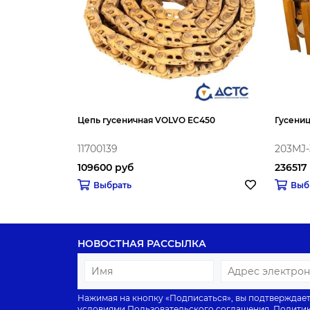
Цепь гусеничная VOLVO EC450
Гусениц
11700139
203MJ-
109600 руб
236517
Выбрать
Выб
НОВОСТНАЯ РАССЫЛКА
Нажимая на кнопку «Подписаться», вы подтверждает
условиями
Пользовательского соглашения
,
Политик