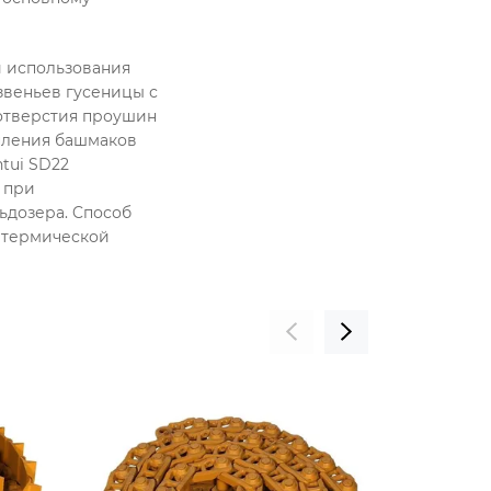
и использования
звеньев гусеницы с
отверстия проушин
епления башмаков
tui SD22
 при
ьдозера. Cпособ
й термической