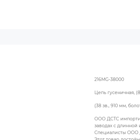
216MG-38000
Цепь гусеничная, (
(38 зв., 910 мм, бол
ООО ДСТС импортир
заводах с длинной
Специалисты ООО Д
Этот товар достойн