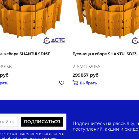
а в сборе SHANTUI SD16F
Гусеница в сборе SHANTUI SD23
39156
216MG-39156
 руб
299857 руб
рать
Выбрать
ПОДПИСАТЬСЯ
Подпишитесь на рассылку, ч
поступлений, акций и скидо
е, что ознакомлены и согласны с
ой обработки персональных