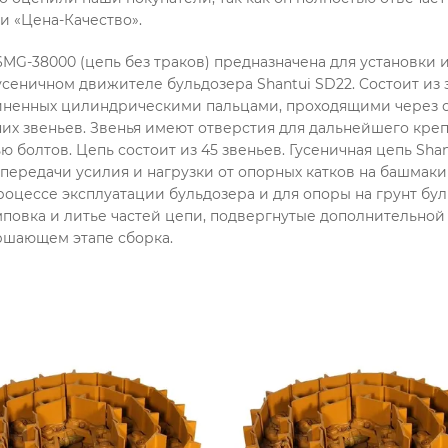
и «Цена-Качество».
6MG-38000 (цепь без траков) предназначена для установки 
сеничном движителе бульдозера Shantui SD22. Cостоит из 
иненных цилиндрическими пальцами, проходящими через 
них звеньев. Звенья имеют отверстия для дальнейшего кр
 болтов. Цепь состоит из 45 звеньев. Гусеничная цепь Shan
 передачи усилия и нагрузки от опорных катков на башмаки
оцессе эксплуатации бульдозера и для опоры на грунт бул
мповка и литье частей цепи, подвергнутые дополнительно
ершающем этапе сборка.