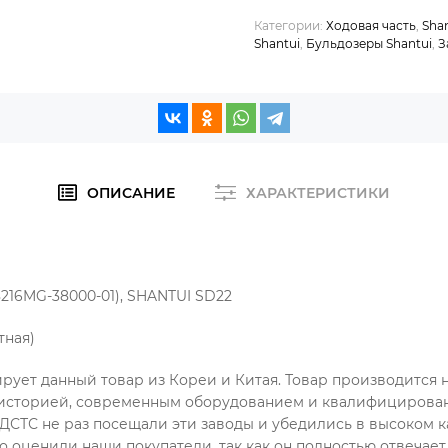
Категории:
Ходовая часть
,
Sha
Shantui
,
Бульдозеры Shantui
,
З
ОПИСАНИЕ
ХАРАКТЕРИСТИКИ
8216MG-38000-01), SHANTUI SD22
отная)
ует данный товар из Кореи и Китая. Товар производится 
 историей, современным оборудованием и квалифицирова
СТС не раз посещали эти заводы и убедились в высоком к
о оценили наши покупатели, так как он полностью отвечае