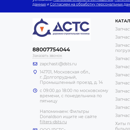
данных
и
Согласием на обработку персональных да
КАТА
Запчас
Запчас
Запчас
88007754044
погру
Заказать звонок
Запчас
zapchasti@dsts.ru
Запчас
141701, Московская обл.,
Запчас
г. Долгопрудный,
Промышленный проезд, д. 14
Запчас
с 09:00 до 18:00 по московскому
Запчас
времени, с понедельника по
Запчас
пятницу
Запчас
Напоминаем: Фильтры
Запчас
Donaldson ищите не сайте
filters-dsts.ru
Хиты п
бульдо
ООО “ДСТС»