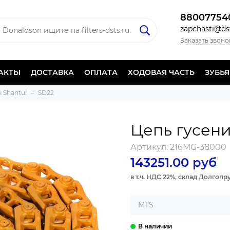
88007754
zapchasti@dst
Заказать звоно
АКТЫ
ДОСТАВКА
ОПЛАТА
ХОДОВАЯ ЧАСТЬ
ЗУБЬ
 Shantui
SD22
Цепь гусен
Артикул:
216MG-38000
143251.00 руб
в т.ч. НДС 22%, склад Долгоп
MTS
UNDERCARRIGE 00. ИЗГО