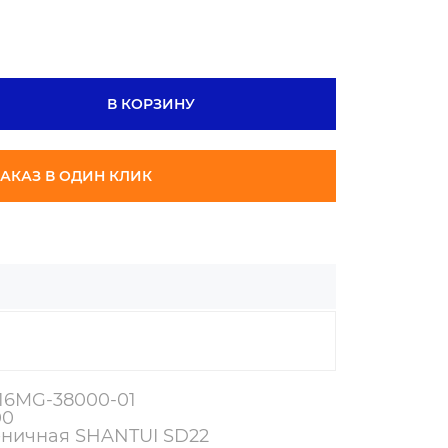
(GR)
SHANTUI
LEDAY
-
В КОРЗИНУ
АКАЗ В ОДИН КЛИК
216MG-38000-01
00
еничная SHANTUI SD22