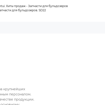
ntui
,
Хиты продаж - Запчасти для бульдозеров
апчасти для бульдозеров
,
SD22
на крупнейших
нным персоналом.
ачестве продукции.
т основному