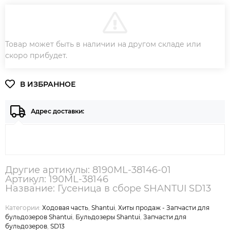
SHANTUI
-
В КОРЗИНУ
Товар может быть в наличии на другом складе или
ЗАКАЗ В ОДИН КЛИК
скоро прибудет.
Адрес доставки:
Другие артикулы: 8190ML-38146-01
Артикул: 190ML-38146
Название: Гусеница в сборе SHANTUI SD13
Категории:
Ходовая часть
,
Shantui
,
Хиты продаж - Запчасти для
бульдозеров Shantui
,
Бульдозеры Shantui
,
Запчасти для
бульдозеров
,
SD13