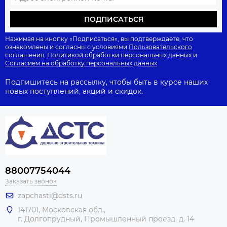
ПОДПИСАТЬСЯ
Нажимая на кнопку «Подписаться», вы подтверждаете, что
ознакомлены и согласны с условиями
Пользовательского
соглашения
,
Политикой обработки персональных данных
и
Согласием на обработку персональных данных
.
Подпишитесь на рассылку, чтобы быть в курсе наших
новых поступлений, акций и скидок.
88007754044
Заказать звонок
zapchasti@dsts.ru
141701, Московская обл.,
г. Долгопрудный, Промышленный проезд, д. 14