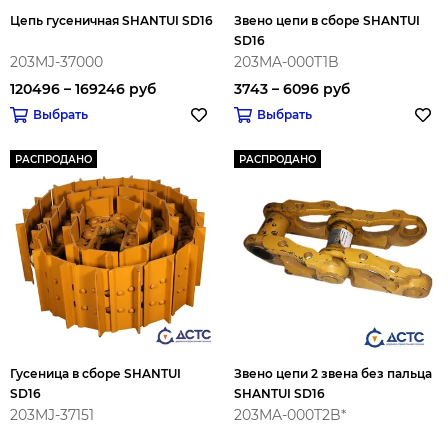
Цепь гусеничная SHANTUI SD16
Звено цепи в сборе SHANTUI
SD16
203MJ-37000
203MA-000T1B
120496 – 169246 руб
3743 – 6096 руб
Выбрать
Выбрать
РАСПРОДАНО
РАСПРОДАНО
Гусеница в сборе SHANTUI
Звено цепи 2 звена без пальца
SD16
SHANTUI SD16
203MJ-37151
203MA-000T2B*