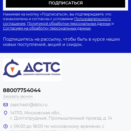
ПОДПИСАТЬСЯ
Нажимая на кнопку «Подписаться», вы подтверждаете, что
ознакомлены и согласны с условиями
Пользовательского
соглашения
,
Политикой обработки персональных данных
и
Согласием на обработку персональных данных
.
Подпишитесь на рассылку, чтобы быть в курсе наших
новых поступлений, акций и скидок.
88007754044
Заказать звонок
zapchasti@dsts.ru
141701, Московская обл.,
г. Долгопрудный, Промышленный проезд, д. 14
с 09:00 до 18:00 по московскому времени, с