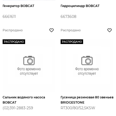
Генератор BOBCAT
Гидроцилиндр BOBCAT
6661611
6673608
Распродано
Распродано
РАСПРОДАНО
РАСПРОДАНО
Сальник водяного насоса
Гусеница резиновая 80 звеньев
BOBCAT
BRIDGESTONE
(02)391-2883-259
RT300/80/52,5KSW