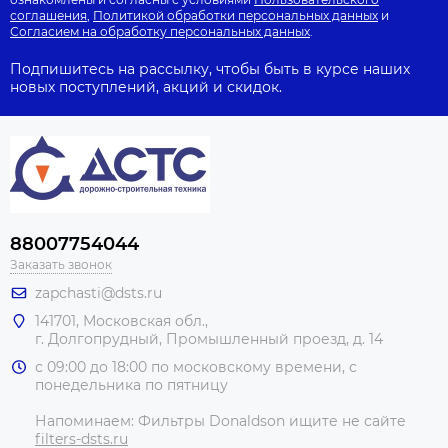
соглашения
,
Политикой обработки персональных данных
и
Согласием на обработку персональных данных
.
Подпишитесь на рассылку, чтобы быть в курсе наших
новых поступлений, акций и скидок.
88007754044
Заказать звонок
zapchasti@dsts.ru
141701, Московская обл.,
г. Долгопрудный, Промышленный проезд, д. 14
с 09:00 до 18:00 по московскому времени, с
понедельника по пятницу
Напоминаем: Фильтры Donaldson ищите не сайте
filters-dsts.ru