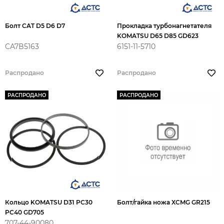
Болт CAT D5 D6 D7
Прокладка турбонагнетателя
KOMATSU D65 D85 GD623
CA7B5163
6151-11-5710
Распродано
Распродано
РАСПРОДАНО
РАСПРОДАНО
Кольцо KOMATSU D31 PC30
Болт/гайка ножа XCMG GR215
PC40 GD705
707-44-90080