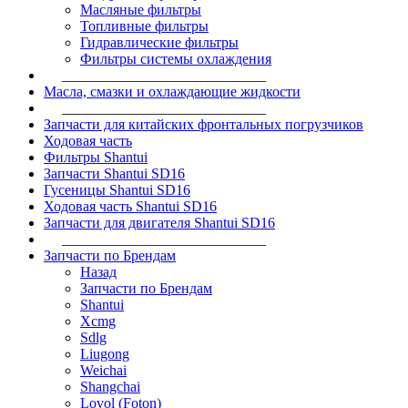
Масляные фильтры
Топливные фильтры
Гидравлические фильтры
Фильтры системы охлаждения
____________________________
Масла, смазки и охлаждающие жидкости
____________________________
Запчасти для китайских фронтальных погрузчиков
Ходовая часть
Фильтры Shantui
Запчасти Shantui SD16
Гусеницы Shantui SD16
Ходовая часть Shantui SD16
Запчасти для двигателя Shantui SD16
____________________________
Запчасти по Брендам
Назад
Запчасти по Брендам
Shantui
Xcmg
Sdlg
Liugong
Weichai
Shangchai
Lovol (Foton)