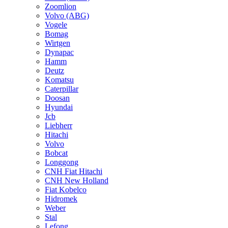
Zoomlion
Volvo (ABG)
Vogele
Bomag
Wirtgen
Dynapac
Hamm
Deutz
Komatsu
Caterpillar
Doosan
Hyundai
Jcb
Liebherr
Hitachi
Volvo
Bobcat
Longgong
CNH Fiat Hitachi
CNH New Holland
Fiat Kobelco
Hidromek
Weber
Stal
Lefong