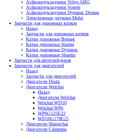
Асфальтоукладчики Volvo ABG
Асфальтоукладчики Vogele
Асфальтоукладчики Dynapac Demag
Электронные датчики Moba
Запчасти для дорожных катков
Назад
Запчасти для дорожных катков
Катки дорожные Bomag
Катки дорожные Hamm
Катки дорожные Dynapac
Катки дорожные Shantui
Запчасти для автогрейдеров
Запчасти для двигателей
Назад
Запчасти для двигателей
Двигатели Deutz
Двигатели Weichai
Назад
Двигатели Weichai
Weichai WD10
Weichai WP6
WP6G125E22
WD10G178E25
Двигатели Shangchai
Двигатели Cummins