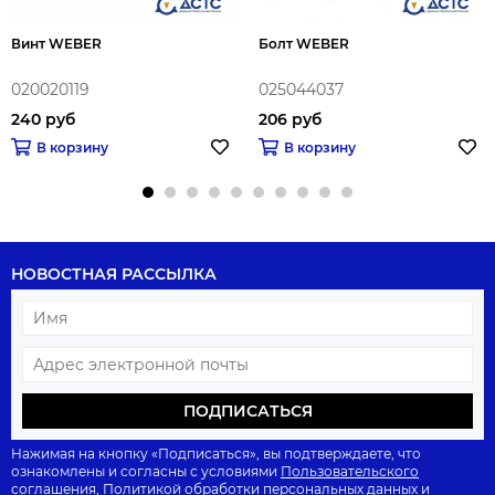
Винт WEBER
Болт WEBER
020020119
025044037
240 руб
206 руб
В корзину
В корзину
НОВОСТНАЯ РАССЫЛКА
ПОДПИСАТЬСЯ
Нажимая на кнопку «Подписаться», вы подтверждаете, что
ознакомлены и согласны с условиями
Пользовательского
соглашения
,
Политикой обработки персональных данных
и