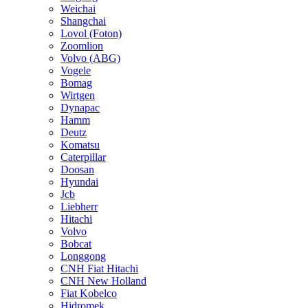
Weichai
Shangchai
Lovol (Foton)
Zoomlion
Volvo (ABG)
Vogele
Bomag
Wirtgen
Dynapac
Hamm
Deutz
Komatsu
Caterpillar
Doosan
Hyundai
Jcb
Liebherr
Hitachi
Volvo
Bobcat
Longgong
CNH Fiat Hitachi
CNH New Holland
Fiat Kobelco
Hidromek