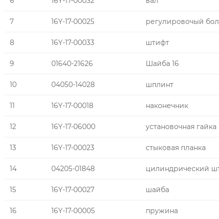
6
16Y-17-00032
вал
7
16Y-17-00025
регулировочый бол
8
16Y-17-00033
штифт
9
01640-21626
Шайба 16
10
04050-14028
шплинт
11
16Y-17-00018
наконечник
12
16Y-17-06000
установочная гайка
13
16Y-17-00023
стыковая планка
14
04205-01848
цилиндрический ш
15
16Y-17-00027
шайба
16
16Y-17-00005
пружина