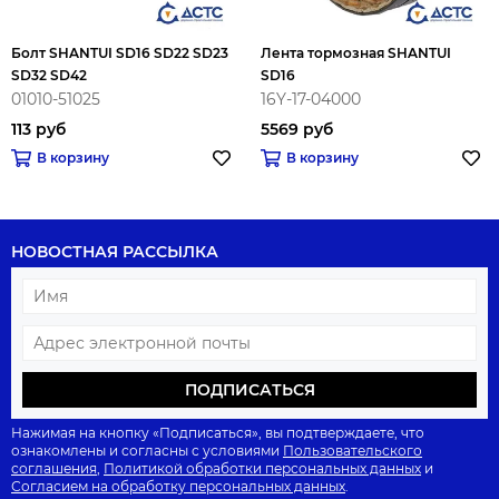
Болт SHANTUI SD16 SD22 SD23
Лента тормозная SHANTUI
SD32 SD42
SD16
01010-51025
16Y-17-04000
113 руб
5569 руб
В корзину
В корзину
НОВОСТНАЯ РАССЫЛКА
ПОДПИСАТЬСЯ
Нажимая на кнопку «Подписаться», вы подтверждаете, что
ознакомлены и согласны с условиями
Пользовательского
соглашения
,
Политикой обработки персональных данных
и
Согласием на обработку персональных данных
.