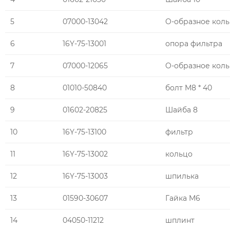
5
07000-13042
O-образное кол
6
16Y-75-13001
опора фильтра
7
07000-12065
O-образное кол
8
01010-50840
болт M8 * 40
9
01602-20825
Шайба 8
10
16Y-75-13100
фильтр
11
16Y-75-13002
кольцо
12
16Y-75-13003
шпилька
13
01590-30607
Гайка M6
14
04050-11212
шплинт