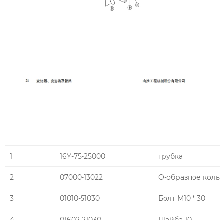
1
16Y-75-25000
трубка
2
07000-13022
O-образное кол
3
01010-51030
Болт М10 * 30
4
01602-21030
Шайба 10