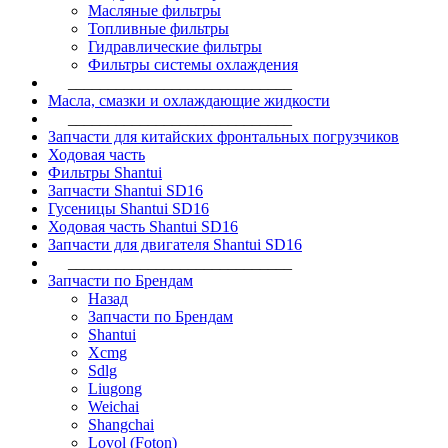
Масляные фильтры
Топливные фильтры
Гидравлические фильтры
Фильтры системы охлаждения
____________________________
Масла, смазки и охлаждающие жидкости
____________________________
Запчасти для китайских фронтальных погрузчиков
Ходовая часть
Фильтры Shantui
Запчасти Shantui SD16
Гусеницы Shantui SD16
Ходовая часть Shantui SD16
Запчасти для двигателя Shantui SD16
____________________________
Запчасти по Брендам
Назад
Запчасти по Брендам
Shantui
Xcmg
Sdlg
Liugong
Weichai
Shangchai
Lovol (Foton)