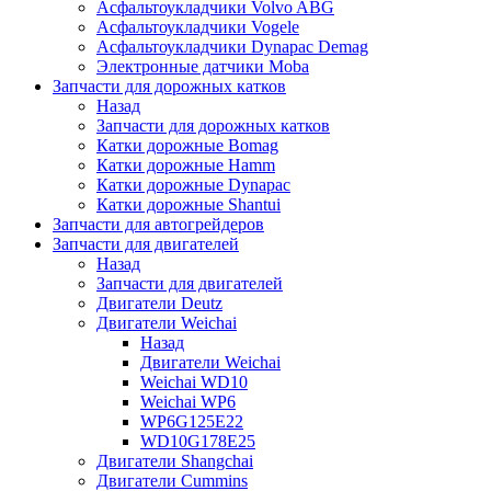
Асфальтоукладчики Volvo ABG
Асфальтоукладчики Vogele
Асфальтоукладчики Dynapac Demag
Электронные датчики Moba
Запчасти для дорожных катков
Назад
Запчасти для дорожных катков
Катки дорожные Bomag
Катки дорожные Hamm
Катки дорожные Dynapac
Катки дорожные Shantui
Запчасти для автогрейдеров
Запчасти для двигателей
Назад
Запчасти для двигателей
Двигатели Deutz
Двигатели Weichai
Назад
Двигатели Weichai
Weichai WD10
Weichai WP6
WP6G125E22
WD10G178E25
Двигатели Shangchai
Двигатели Cummins