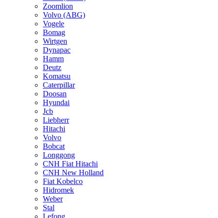
Zoomlion
Volvo (ABG)
Vogele
Bomag
Wirtgen
Dynapac
Hamm
Deutz
Komatsu
Caterpillar
Doosan
Hyundai
Jcb
Liebherr
Hitachi
Volvo
Bobcat
Longgong
CNH Fiat Hitachi
CNH New Holland
Fiat Kobelco
Hidromek
Weber
Stal
Lefong