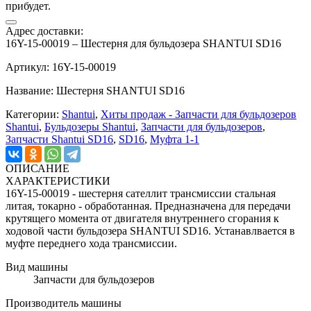
прибудет.
Адрес доставки:
16Y-15-00019 – Шестерня для бульдозера SHANTUI SD16
Артикул: 16Y-15-00019
Название: Шестерня SHANTUI SD16
Категории:
Shantui
,
Хиты продаж - Запчасти для бульдозеров
Shantui
,
Бульдозеры Shantui
,
Запчасти для бульдозеров
,
Запчасти Shantui SD16
,
SD16
,
Муфта 1-1
ОПИСАНИЕ
ХАРАКТЕРИСТИКИ
16Y-15-00019 - шестерня сателлит трансмиссии стальная
литая, токарно - обработанная. Предназначена для передачи
крутящего момента от двигателя внутреннего сгорания к
ходовой части бульдозера SHANTUI SD16. Устанавлвается в
муфте переднего хода трансмиссии.
Вид машины
Запчасти для бульдозеров
Производитель машины