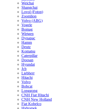
Weichai
Shangchai
Lovol (Foton)
Zoomlion
Volvo (ABG)
Vogele
Bomag
Wirtgen
Dynapac
Hamm
Deutz
Komatsu
Caterpillar
Doosan
Hyundai
Jcb
Liebherr
Hitachi
Volvo
Bobcat
Longgong
CNH Fiat Hitachi
CNH New Holland
Fiat Kobelco
Hidromek