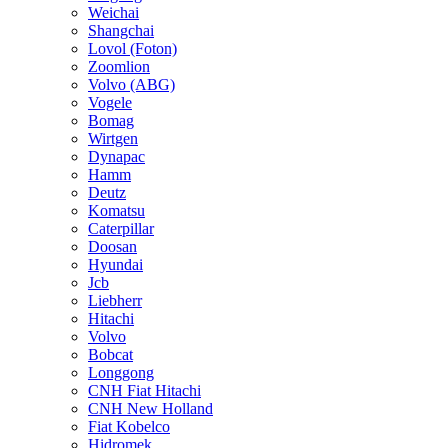
Weichai
Shangchai
Lovol (Foton)
Zoomlion
Volvo (ABG)
Vogele
Bomag
Wirtgen
Dynapac
Hamm
Deutz
Komatsu
Caterpillar
Doosan
Hyundai
Jcb
Liebherr
Hitachi
Volvo
Bobcat
Longgong
CNH Fiat Hitachi
CNH New Holland
Fiat Kobelco
Hidromek