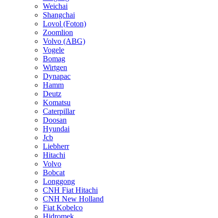
Weichai
Shangchai
Lovol (Foton)
Zoomlion
Volvo (ABG)
Vogele
Bomag
Wirtgen
Dynapac
Hamm
Deutz
Komatsu
Caterpillar
Doosan
Hyundai
Jcb
Liebherr
Hitachi
Volvo
Bobcat
Longgong
CNH Fiat Hitachi
CNH New Holland
Fiat Kobelco
Hidromek