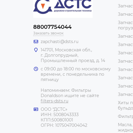
Запчас
Запчас
Запчас
88007754044
погру
Заказать звонок
Запчас
zapchasti@dsts.ru
Запчас
141701, Московская обл.,
Запчас
г. Долгопрудный,
Промышленный проезд, д. 14
Запчас
с 09:00 до 18:00 по московскому
Запчас
времени, с понедельника по
Запчас
пятницу
Запчас
Напоминаем: Фильтры
Запчас
Donaldson ищите не сайте
filters-dsts.ru
Хиты п
бульдо
ООО “ДСТС»
ИНН: 5008043333
Фильт
КПП:500801001
Масла,
ОГРН: 1075047004042
жидко