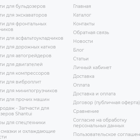
ти для бульдозеров
Главная
ти для экскаваторов
Каталог
ти для фронтальных
Контакты
зчиков
Обратная связь
ти для асфальтоукладчиков
Новости
ти для дорожных катков
Блог
ти для автогрейдеров
Статьи
ти для двигателей
Личный кабинет
ти для компрессоров
Доставка
ти для виброплит
Оплата
ти для минипогрузчиков
Доставка и оплата
ти для прочих машин
Договор (публичная оферта)
родаж - Запчасти для
Сравнение
зеров Shantui
Согласие на обработку
ры для спецтехники
персональных данных
 смазки и охлаждающие
Пользовательское соглаше
сти