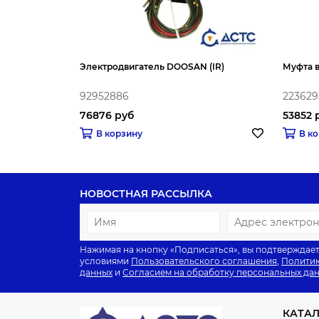
Электродвигатель DOOSAN (IR)
Муфта в
92952886
223629
76876 руб
53852 
В корзину
В к
НОВОСТНАЯ РАССЫЛКА
Нажимая на кнопку «Подписаться», вы подтверждает
условиями
Пользовательского соглашения
,
Политик
данных
и
Согласием на обработку персональных да
КАТА