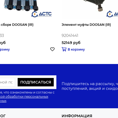
 сборе DOOSAN (IR)
Элемент муфты DOOSAN (IR)
33
92041441
руб
52149 руб
орзину
В корзину
ПОДПИСАТЬСЯ
Подпишитесь на рассылку, ч
поступлений, акций и скидо
е, что ознакомлены и согласны с
ой обработки персональных
нных
.
ЛОГ
ИНФОРМАЦИЯ