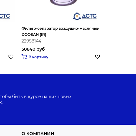
Фильтр-сепаратор воздушно-масляный
Радиатор охл
DOOSAN (IR)
22958144
22939466
50640 руб
49206 руб
В корзину
В корзину
тобы быть в курсе наших новых
к.
О КОМПАНИИ