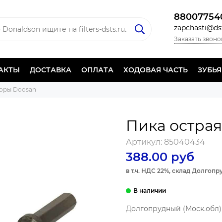
88007754
zapchasti@dst
Заказать звоно
АКТЫ
ДОСТАВКА
ОПЛАТА
ХОДОВАЯ ЧАСТЬ
ЗУБЬ
оры Doosan
Пика острая
Артикул:
85040434
388.00 руб
в т.ч. НДС 22%, склад Долгоп
Долгопрудный (Моск.обл) 