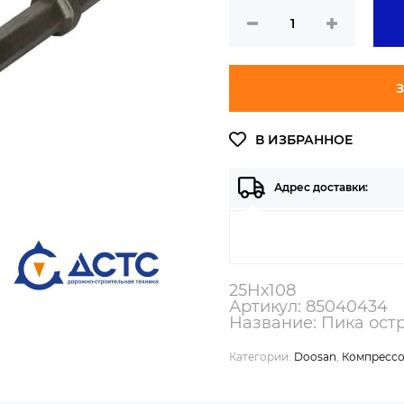
З
Адрес доставки:
25Hх108
Артикул: 85040434
Название: Пика ост
Категории:
Doosan
,
Компрессо