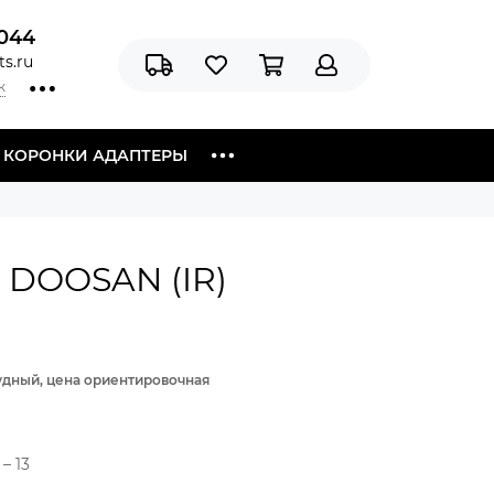
044
s.ru
к
Я КОРОНКИ АДАПТЕРЫ
 DOOSAN (IR)
рудный, цена ориентировочная
– 13