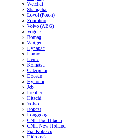
Weichai
Shangchai
Lovol (Foton)
Zoomlion
Volvo (ABG)
Vogele
Bomag
Wirtgen
Dynapac
Hamm
Deutz
Komatsu
Caterpillar
Doosan
Hyundai
Jcb
Liebherr
Hitachi
Volvo
Bobcat
Longgong
CNH Fiat Hitachi
CNH New Holland
Fiat Kobelco
Hidromek