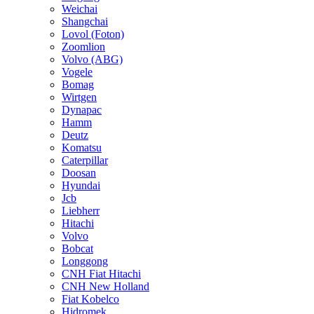
Weichai
Shangchai
Lovol (Foton)
Zoomlion
Volvo (ABG)
Vogele
Bomag
Wirtgen
Dynapac
Hamm
Deutz
Komatsu
Caterpillar
Doosan
Hyundai
Jcb
Liebherr
Hitachi
Volvo
Bobcat
Longgong
CNH Fiat Hitachi
CNH New Holland
Fiat Kobelco
Hidromek