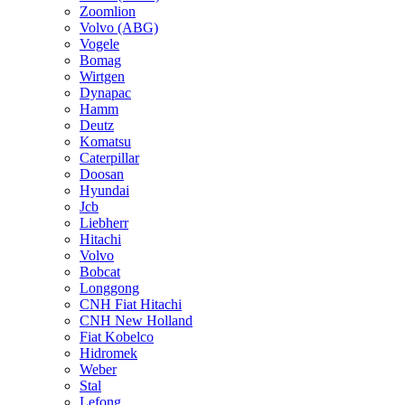
Zoomlion
Volvo (ABG)
Vogele
Bomag
Wirtgen
Dynapac
Hamm
Deutz
Komatsu
Caterpillar
Doosan
Hyundai
Jcb
Liebherr
Hitachi
Volvo
Bobcat
Longgong
CNH Fiat Hitachi
CNH New Holland
Fiat Kobelco
Hidromek
Weber
Stal
Lefong