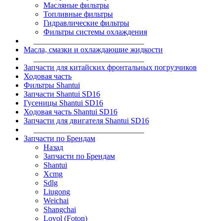
Масляные фильтры
Топливные фильтры
Гидравлические фильтры
Фильтры системы охлаждения
____________________________
Масла, смазки и охлаждающие жидкости
____________________________
Запчасти для китайских фронтальных погрузчиков
Ходовая часть
Фильтры Shantui
Запчасти Shantui SD16
Гусеницы Shantui SD16
Ходовая часть Shantui SD16
Запчасти для двигателя Shantui SD16
____________________________
Запчасти по Брендам
Назад
Запчасти по Брендам
Shantui
Xcmg
Sdlg
Liugong
Weichai
Shangchai
Lovol (Foton)