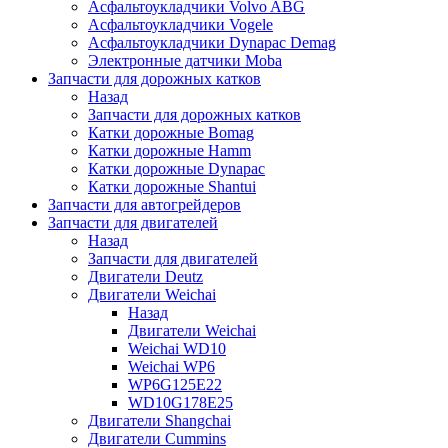
Асфальтоукладчики Volvo ABG
Асфальтоукладчики Vogele
Асфальтоукладчики Dynapac Demag
Электронные датчики Moba
Запчасти для дорожных катков
Назад
Запчасти для дорожных катков
Катки дорожные Bomag
Катки дорожные Hamm
Катки дорожные Dynapac
Катки дорожные Shantui
Запчасти для автогрейдеров
Запчасти для двигателей
Назад
Запчасти для двигателей
Двигатели Deutz
Двигатели Weichai
Назад
Двигатели Weichai
Weichai WD10
Weichai WP6
WP6G125E22
WD10G178E25
Двигатели Shangchai
Двигатели Cummins