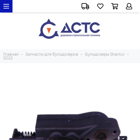
Главная
Запчасти для бульдозеров
Бульдозеры Shantui
SD22