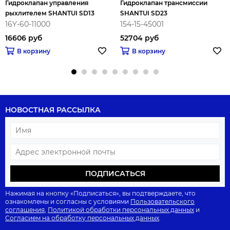
Гидроклапан управления
Гидроклапан трансмиссии
рыхлителем SHANTUI SD13
SHANTUI SD23
16Y-60-11000
154-15-45001
16606 руб
52704 руб
В корзину
В корзину
НОВОСТНАЯ РАССЫЛКА
ПОДПИСАТЬСЯ
Нажимая на кнопку «Подписаться», вы подтверждаете, что
ознакомлены и согласны с условиями
Пользовательского
соглашения
,
Политикой обработки персональных данных
и
Согласием на обработку персональных данных
.