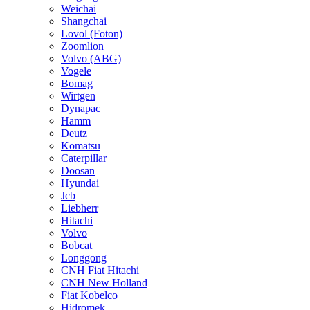
Weichai
Shangchai
Lovol (Foton)
Zoomlion
Volvo (ABG)
Vogele
Bomag
Wirtgen
Dynapac
Hamm
Deutz
Komatsu
Caterpillar
Doosan
Hyundai
Jcb
Liebherr
Hitachi
Volvo
Bobcat
Longgong
CNH Fiat Hitachi
CNH New Holland
Fiat Kobelco
Hidromek