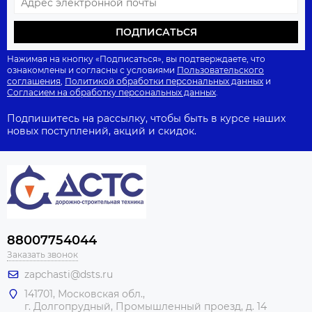
ПОДПИСАТЬСЯ
Нажимая на кнопку «Подписаться», вы подтверждаете, что
ознакомлены и согласны с условиями
Пользовательского
соглашения
,
Политикой обработки персональных данных
и
Согласием на обработку персональных данных
.
Подпишитесь на рассылку, чтобы быть в курсе наших
новых поступлений, акций и скидок.
88007754044
Заказать звонок
zapchasti@dsts.ru
141701, Московская обл.,
г. Долгопрудный, Промышленный проезд, д. 14