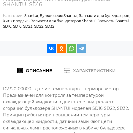
SHANTUI SD16
Категории:
Shantui
,
Бульдозеры Shantui
,
Запчасти для бульдозеров
,
Хиты продаж - Запчасти для бульдозеров Shantui
,
Запчасти Shantui
SD16
,
SD16
,
SD23
,
SD22
,
SD32
ОПИСАНИЕ
ХАРАКТЕРИСТИКИ
D2320-00000 - датчик температуры - терморезистор.
Предназначен для контроля за температурой
охлаждающей жидкости в двигателе внутреннего
сгорания бульдозера SHANTUI моделей SD16 SD22, SD32.
Принцип работы: при повышении температуры
охлаждающей жидкости, датчики замыкают цепи
сигнальных ламп, расположенных в кабине бульдозера.