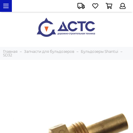
Главная
Запчасти для бульдозеров
Бульдозеры Shantui
SD32