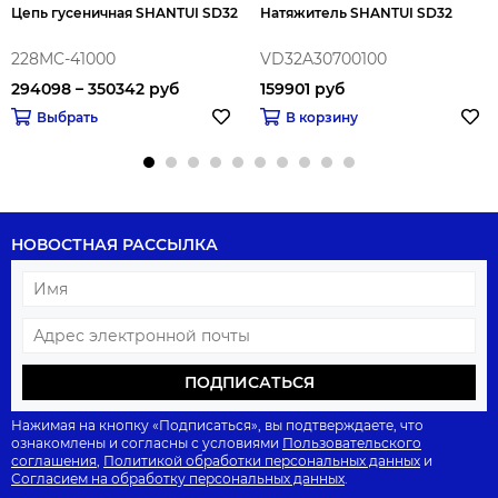
Цепь гусеничная SHANTUI SD32
Натяжитель SHANTUI SD32
228MC-41000
VD32A30700100
294098 – 350342 руб
159901 руб
Выбрать
В корзину
НОВОСТНАЯ РАССЫЛКА
ПОДПИСАТЬСЯ
Нажимая на кнопку «Подписаться», вы подтверждаете, что
ознакомлены и согласны с условиями
Пользовательского
соглашения
,
Политикой обработки персональных данных
и
Согласием на обработку персональных данных
.