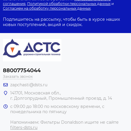
соглашения
,
Политикой обработки персональных данных
и
Согласием на обработку персональных данных
.
Подпишитесь на рассылку, чтобы быть в курсе наших
новых поступлений, акций и скидок.
88007754044
Заказать звонок
zapchasti@dsts.ru
141701, Московская обл.,
г. Долгопрудный, Промышленный проезд, д. 14
с 09:00 до 18:00 по московскому времени, с
понедельника по пятницу
Напоминаем: Фильтры Donaldson ищите не сайте
filters-dsts.ru