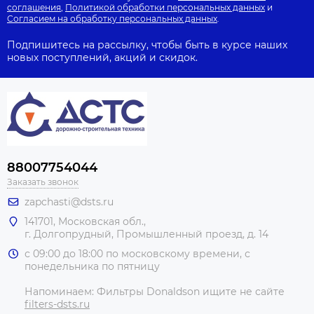
соглашения
,
Политикой обработки персональных данных
и
Согласием на обработку персональных данных
.
Подпишитесь на рассылку, чтобы быть в курсе наших
новых поступлений, акций и скидок.
88007754044
Заказать звонок
zapchasti@dsts.ru
141701, Московская обл.,
г. Долгопрудный, Промышленный проезд, д. 14
с 09:00 до 18:00 по московскому времени, с
понедельника по пятницу
Напоминаем: Фильтры Donaldson ищите не сайте
filters-dsts.ru