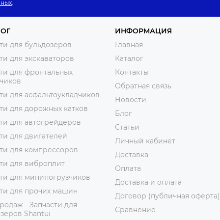
нных
.
ЛОГ
ИНФОРМАЦИЯ
ти для бульдозеров
Главная
ти для экскаваторов
Каталог
ти для фронтальных
Контакты
зчиков
Обратная связь
ти для асфальтоукладчиков
Новости
ти для дорожных катков
Блог
ти для автогрейдеров
Статьи
ти для двигателей
Личный кабинет
ти для компрессоров
Доставка
ти для виброплит
Оплата
ти для минипогрузчиков
Доставка и оплата
ти для прочих машин
Договор (публичная оферта)
родаж - Запчасти для
Сравнение
зеров Shantui