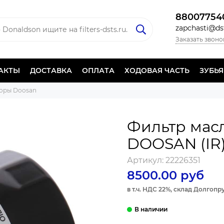
88007754
zapchasti@dst
Заказать звоно
АКТЫ
ДОСТАВКА
ОПЛАТА
ХОДОВАЯ ЧАСТЬ
ЗУБЬ
оры Doosan
Фильтр мас
DOOSAN (IR
Артикул:
22226351
8500.00 руб
в т.ч. НДС 22%, склад Долгоп