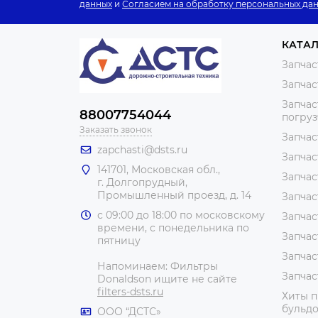
данных
и
Согласием на обработку персональных да
КАТА
Запчас
Запчас
Запчас
88007754044
погру
Заказать звонок
Запчас
zapchasti@dsts.ru
Запчас
141701, Московская обл.,
Запчас
г. Долгопрудный,
Промышленный проезд, д. 14
Запчас
с 09:00 до 18:00 по московскому
Запчас
времени, с понедельника по
Запчас
пятницу
Запчас
Напоминаем: Фильтры
Запчас
Donaldson ищите не сайте
filters-dsts.ru
Хиты п
бульдо
ООО “ДСТС»