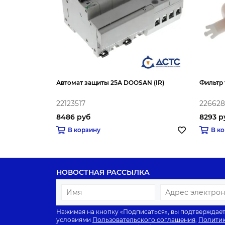
Автомат защиты 25А DOOSAN (IR)
Фильтр
22123517
22662
8486 руб
8293 р
В корзину
В к
НОВОСТНАЯ РАССЫЛКА
Нажимая на кнопку «Подписаться», вы подтверждает
условиями
Пользовательского соглашения
,
Политик