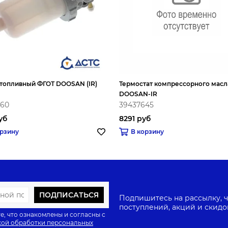
 топливный ФГОТ DOOSAN (IR)
Термостат компрессорного масл
DOOSAN-IR
860
39437645
уб
8291 руб
орзину
В корзину
ПОДПИСАТЬСЯ
Подпишитесь на рассылку, ч
поступлений, акций и скидо
е, что ознакомлены и согласны с
ой обработки персональных