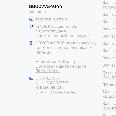
Запчас
88007754044
погру
Заказать звонок
Запчас
zapchasti@dsts.ru
Запчас
141701, Московская обл.,
Запчас
г. Долгопрудный,
Промышленный проезд, д. 14
Запчас
с 09:00 до 18:00 по московскому
Запчас
времени, с понедельника по
Запчас
пятницу
Запчас
Напоминаем: Фильтры
Запчас
Donaldson ищите не сайте
filters-dsts.ru
Хиты п
бульдо
ООО “ДСТС»
ИНН: 5008043333
Фильт
КПП:500801001
Масла,
ОГРН: 1075047004042
жидко
Запчас
фронт
Ходова