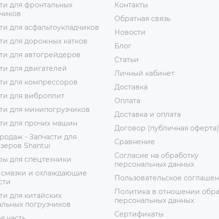
ти для фронтальных
Контакты
зчиков
Обратная связь
ти для асфальтоукладчиков
Новости
ти для дорожных катков
Блог
ти для автогрейдеров
Статьи
ти для двигателей
Личный кабинет
ти для компрессоров
Доставка
ти для виброплит
Оплата
ти для минипогрузчиков
Доставка и оплата
ти для прочих машин
Договор (публичная оферта)
родаж - Запчасти для
Сравнение
зеров Shantui
Согласие на обработку
ры для спецтехники
персональных данных
 смазки и охлаждающие
Пользовательское соглаше
сти
Политика в отношении обр
ти для китайских
персональных данных
альных погрузчиков
Сертификаты
я часть