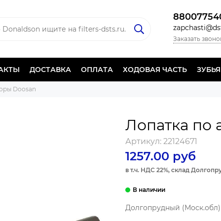
88007754
zapchasti@dst
Заказать звоно
АКТЫ
ДОСТАВКА
ОПЛАТА
ХОДОВАЯ ЧАСТЬ
ЗУБЬ
оры Doosan
Лопатка по 
Артикул:
22124671
1257.00 руб
в т.ч. НДС 22%, склад Долгоп
Долгопрудный (Моск.обл) 