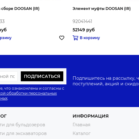
 сборе DOOSAN (IR)
Элемент муфты DOOSAN (IR)
33
92041441
руб
52149 руб
орзину
В корзину
ПОДПИСАТЬСЯ
Подпишитесь на рассылку, ч
поступлений, акций и скидо
е, что ознакомлены и согласны с
ой обработки персональных
нных
.
ЛОГ
ИНФОРМАЦИЯ
ти для бульдозеров
Главная
ти для экскаваторов
Каталог