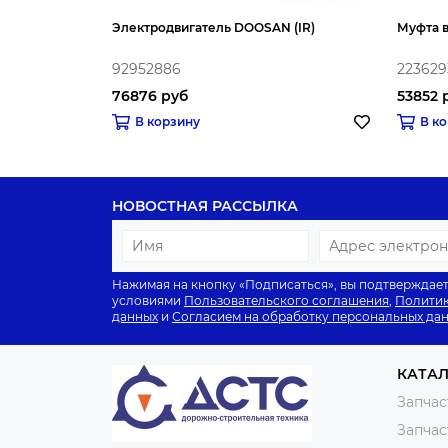
Электродвигатель DOOSAN (IR)
Муфта в
92952886
223629
76876 руб
53852 
В корзину
В к
НОВОСТНАЯ РАССЫЛКА
Нажимая на кнопку «Подписаться», вы подтверждает
условиями
Пользовательского соглашения
,
Политик
данных
и
Согласием на обработку персональных да
КАТА
Запчас
Запчас