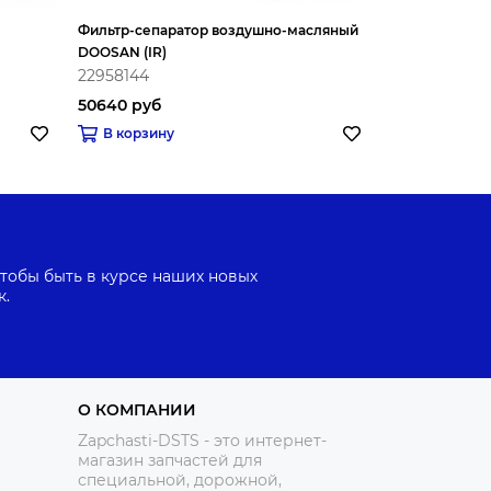
Фильтр-сепаратор воздушно-масляный
Радиатор охл
DOOSAN (IR)
22958144
22939466
50640 руб
49206 руб
В корзину
В корзину
тобы быть в курсе наших новых
к.
О КОМПАНИИ
Zapchasti-DSTS - это интернет-
магазин запчастей для
специальной, дорожной,