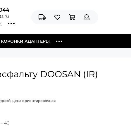
044
s.ru
к
Я КОРОНКИ АДАПТЕРЫ
асфальту DOOSAN (IR)
рудный, цена ориентировочная
– 40