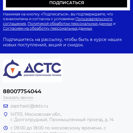
ПОДПИСАТЬСЯ
Нажимая на кнопку «Подписаться», вы подтверждаете, что
ознакомлены и согласны с условиями
Пользовательского
соглашения
,
Политикой обработки персональных данных
и
Согласием на обработку персональных данных
.
Подпишитесь на рассылку, чтобы быть в курсе наших
новых поступлений, акций и скидок.
88007754044
Заказать звонок
zapchasti@dsts.ru
141701, Московская обл.,
г. Долгопрудный, Промышленный проезд, д. 14
с 09:00 до 18:00 по московскому времени, с