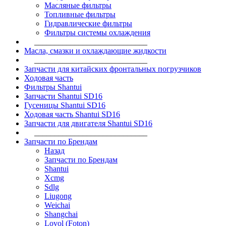
Масляные фильтры
Топливные фильтры
Гидравлические фильтры
Фильтры системы охлаждения
____________________________
Масла, смазки и охлаждающие жидкости
____________________________
Запчасти для китайских фронтальных погрузчиков
Ходовая часть
Фильтры Shantui
Запчасти Shantui SD16
Гусеницы Shantui SD16
Ходовая часть Shantui SD16
Запчасти для двигателя Shantui SD16
____________________________
Запчасти по Брендам
Назад
Запчасти по Брендам
Shantui
Xcmg
Sdlg
Liugong
Weichai
Shangchai
Lovol (Foton)