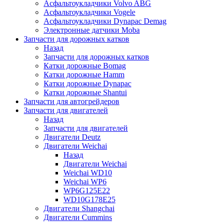
Асфальтоукладчики Volvo ABG
Асфальтоукладчики Vogele
Асфальтоукладчики Dynapac Demag
Электронные датчики Moba
Запчасти для дорожных катков
Назад
Запчасти для дорожных катков
Катки дорожные Bomag
Катки дорожные Hamm
Катки дорожные Dynapac
Катки дорожные Shantui
Запчасти для автогрейдеров
Запчасти для двигателей
Назад
Запчасти для двигателей
Двигатели Deutz
Двигатели Weichai
Назад
Двигатели Weichai
Weichai WD10
Weichai WP6
WP6G125E22
WD10G178E25
Двигатели Shangchai
Двигатели Cummins