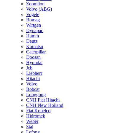
Zoomlion
Volvo (ABG)
Vogele
Bomag
Wirtgen
Dynapac
Hamm
Deutz
Komatsu
Caterpillar
Doosan
Hyundai
Jcb
Liebherr
Hitachi
Volvo
Bobcat
Longgong
CNH Fiat Hitachi
CNH New Holland
Fiat Kobelco
Hidromek
Weber
Stal
Lefong