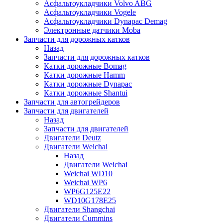
Асфальтоукладчики Volvo ABG
Асфальтоукладчики Vogele
Асфальтоукладчики Dynapac Demag
Электронные датчики Moba
Запчасти для дорожных катков
Назад
Запчасти для дорожных катков
Катки дорожные Bomag
Катки дорожные Hamm
Катки дорожные Dynapac
Катки дорожные Shantui
Запчасти для автогрейдеров
Запчасти для двигателей
Назад
Запчасти для двигателей
Двигатели Deutz
Двигатели Weichai
Назад
Двигатели Weichai
Weichai WD10
Weichai WP6
WP6G125E22
WD10G178E25
Двигатели Shangchai
Двигатели Cummins