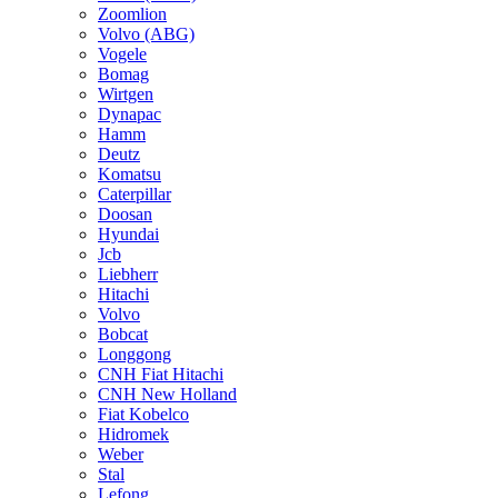
Zoomlion
Volvo (ABG)
Vogele
Bomag
Wirtgen
Dynapac
Hamm
Deutz
Komatsu
Caterpillar
Doosan
Hyundai
Jcb
Liebherr
Hitachi
Volvo
Bobcat
Longgong
CNH Fiat Hitachi
CNH New Holland
Fiat Kobelco
Hidromek
Weber
Stal
Lefong