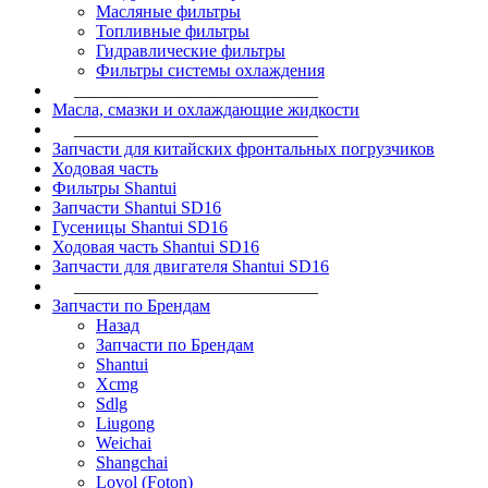
Масляные фильтры
Топливные фильтры
Гидравлические фильтры
Фильтры системы охлаждения
____________________________
Масла, смазки и охлаждающие жидкости
____________________________
Запчасти для китайских фронтальных погрузчиков
Ходовая часть
Фильтры Shantui
Запчасти Shantui SD16
Гусеницы Shantui SD16
Ходовая часть Shantui SD16
Запчасти для двигателя Shantui SD16
____________________________
Запчасти по Брендам
Назад
Запчасти по Брендам
Shantui
Xcmg
Sdlg
Liugong
Weichai
Shangchai
Lovol (Foton)