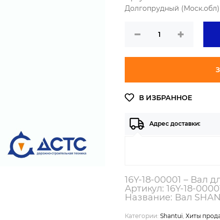
Долгопрудный (Моск.обл) 
З
Адрес доставки:
16Y-18-00001 – Вал 
Артикул: 16Y-18-0000
Название: Вал SHAN
Категории:
Shantui
,
Хиты прода