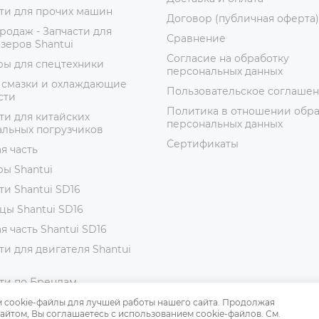
ти для прочих машин
Договор (публичная оферта)
родаж - Запчасти для
Сравнение
зеров Shantui
Согласие на обработку
ры для спецтехники
персональных данных
 смазки и охлаждающие
Пользовательское соглаше
сти
Политика в отношении обр
ти для китайских
персональных данных
альных погрузчиков
Сертификаты
я часть
ы Shantui
ти Shantui SD16
цы Shantui SD16
я часть Shantui SD16
ти для двигателя Shantui
ти по Брендам
ги SHANTUI
 cookie-файлы для лучшей работы нашего сайта. Продолжая
айтом, Вы соглашаетесь с использованием cookie-файлов. См.