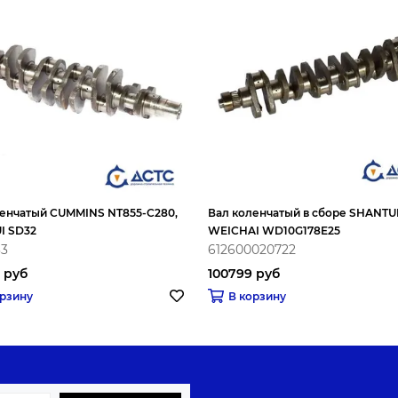
ленчатый CUMMINS NT855-C280,
Вал коленчатый в сборе SHANTUI
I SD32
WEICHAI WD10G178E25
33
612600020722
 руб
100799 руб
орзину
В корзину