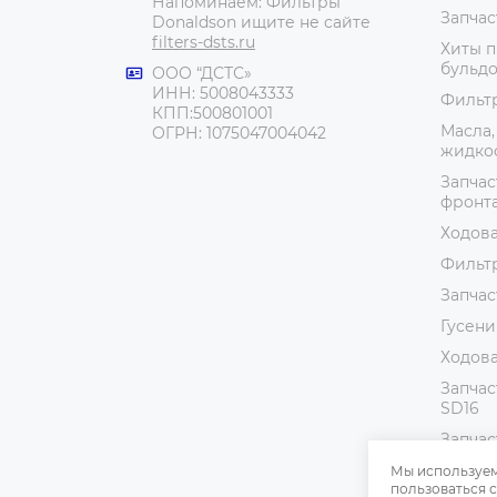
Напоминаем: Фильтры
Запчас
Donaldson ищите не сайте
filters-dsts.ru
Хиты п
бульдо
ООО “ДСТС»
ИНН: 5008043333
Фильт
КПП:500801001
Масла,
ОГРН: 1075047004042
жидко
Запчас
фронт
Ходова
Фильтр
Запчас
Гусени
Ходова
Запчас
SD16
Запчас
Катало
Мы используем
пользоваться с