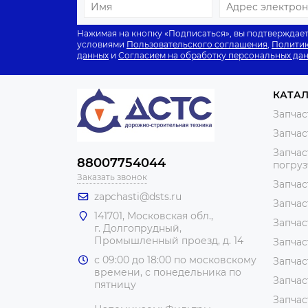
Нажимая на кнопку «Подписаться», вы подтверждает
условиями
Пользовательского соглашения
,
Политик
данных
и
Согласием на обработку персональных да
КАТА
Запчас
Запчас
Запчас
88007754044
погру
Заказать звонок
Запчас
zapchasti@dsts.ru
Запчас
141701, Московская обл.,
Запчас
г. Долгопрудный,
Промышленный проезд, д. 14
Запчас
с 09:00 до 18:00 по московскому
Запчас
времени, с понедельника по
Запчас
пятницу
Запчас