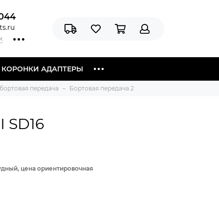
044
s.ru
к
Я КОРОНКИ АДАПТЕРЫ
 бортовая передача
Бортовая передача 2
I SD16
рудный, цена ориентировочная