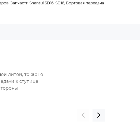
еров
,
Запчасти Shantui SD16
,
SD16
,
Бортовая передача
ной литой, токарно
редачи к ступице
стороны
РАСПРОДАНО