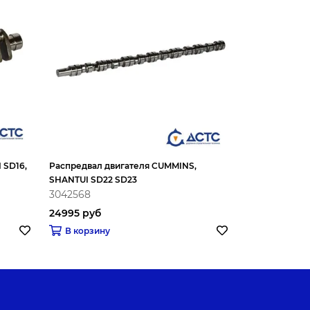
 SD16,
Распредвал двигателя CUMMINS,
Вал коленчат
SHANTUI SD22 SD23
WD10G178E25
3042568
615T1020071
24995 руб
В корзину
Распродано