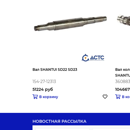
Вал SHANTUI SD22 SD23
Вал ко
SHANTU
154-27-12313
36088
51224 руб
104667
В корзину
В к
НОВОСТНАЯ РАССЫЛКА