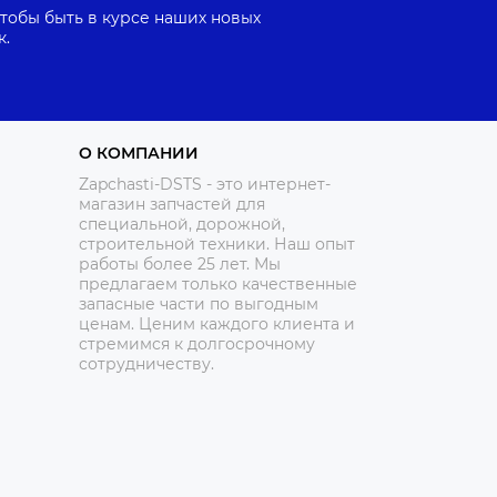
тобы быть в курсе наших новых
к.
О КОМПАНИИ
Zapchasti-DSTS - это интернет-
магазин запчастей для
специальной, дорожной,
строительной техники. Наш опыт
работы более 25 лет. Мы
предлагаем только качественные
запасные части по выгодным
ценам. Ценим каждого клиента и
стремимся к долгосрочному
сотрудничеству.