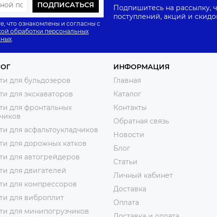
ПОДПИСАТЬСЯ
Подпишитесь на рассылку, ч
поступлений, акций и скидо
е, что ознакомлены и согласны с
ой обработки персональных
нных
.
ЛОГ
ИНФОРМАЦИЯ
ти для бульдозеров
Главная
ти для экскаваторов
Каталог
ти для фронтальных
Контакты
зчиков
Обратная связь
ти для асфальтоукладчиков
Новости
ти для дорожных катков
Блог
ти для автогрейдеров
Статьи
ти для двигателей
Личный кабинет
ти для компрессоров
Доставка
ти для виброплит
Оплата
ти для минипогрузчиков
Доставка и оплата