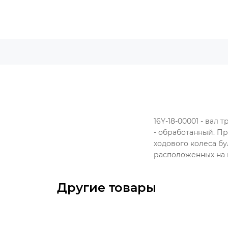
16Y-18-00001 - вал
- обработанный. П
ходового колеса б
расположенных на 
Другие товары