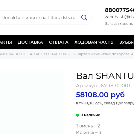
88007754
zapchasti@dst
Заказать звоно
АКТЫ
ДОСТАВКА
ОПЛАТА
ХОДОВАЯ ЧАСТЬ
ЗУБЬ
ЛАЙН-КАТАЛОГ ЗАПАСНЫХ ЧАСТЕЙ
3. Картер механизма поворота и
Вал SHANTU
Артикул:
16Y-18-00001
58108.00 руб
в т.ч. НДС 22%, склад Долгоп
Тюмень – 2
Иркутск – 3