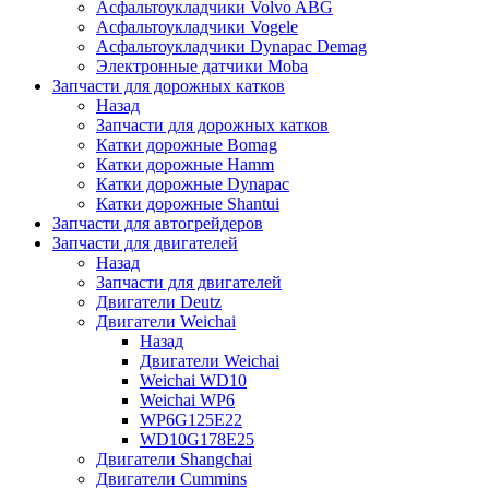
Асфальтоукладчики Volvo ABG
Асфальтоукладчики Vogele
Асфальтоукладчики Dynapac Demag
Электронные датчики Moba
Запчасти для дорожных катков
Назад
Запчасти для дорожных катков
Катки дорожные Bomag
Катки дорожные Hamm
Катки дорожные Dynapac
Катки дорожные Shantui
Запчасти для автогрейдеров
Запчасти для двигателей
Назад
Запчасти для двигателей
Двигатели Deutz
Двигатели Weichai
Назад
Двигатели Weichai
Weichai WD10
Weichai WP6
WP6G125E22
WD10G178E25
Двигатели Shangchai
Двигатели Cummins