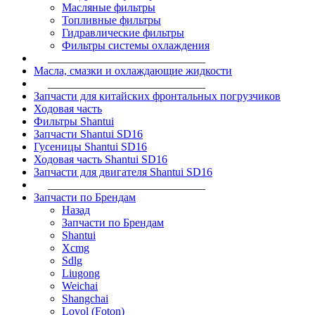
Масляные фильтры
Топливные фильтры
Гидравлические фильтры
Фильтры системы охлаждения
____________________________
Масла, смазки и охлаждающие жидкости
____________________________
Запчасти для китайских фронтальных погрузчиков
Ходовая часть
Фильтры Shantui
Запчасти Shantui SD16
Гусеницы Shantui SD16
Ходовая часть Shantui SD16
Запчасти для двигателя Shantui SD16
____________________________
Запчасти по Брендам
Назад
Запчасти по Брендам
Shantui
Xcmg
Sdlg
Liugong
Weichai
Shangchai
Lovol (Foton)