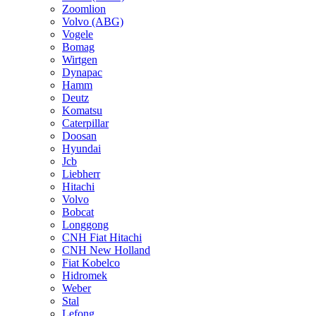
Zoomlion
Volvo (ABG)
Vogele
Bomag
Wirtgen
Dynapac
Hamm
Deutz
Komatsu
Caterpillar
Doosan
Hyundai
Jcb
Liebherr
Hitachi
Volvo
Bobcat
Longgong
CNH Fiat Hitachi
CNH New Holland
Fiat Kobelco
Hidromek
Weber
Stal
Lefong