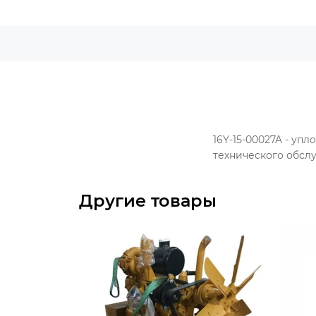
16Y-15-00027A - уп
технического обсл
Другие товары