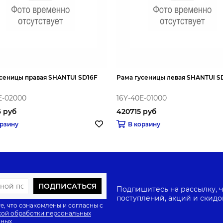
сеницы правая SHANTUI SD16F
Рама гусеницы левая SHANTUI S
E-02000
16Y-40E-01000
 руб
420715 руб
орзину
В корзину
ПОДПИСАТЬСЯ
Подпишитесь на рассылку, ч
поступлений, акций и скидо
е, что ознакомлены и согласны с
ой обработки персональных
нных
.