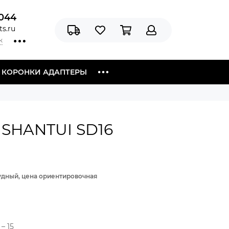
044
s.ru
к
Я КОРОНКИ АДАПТЕРЫ
 SHANTUI SD16
рудный, цена ориентировочная
– 15