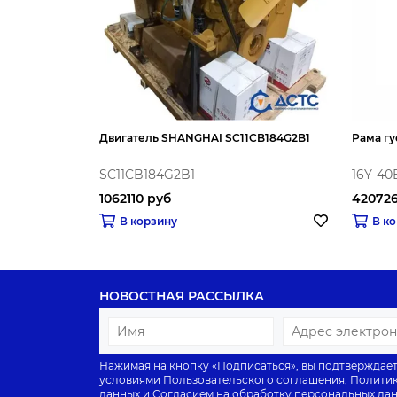
Двигатель SHANGHAI SC11CB184G2B1
Рама гу
SC11CB184G2B1
16Y-40
1062110 руб
420726
В корзину
В к
НОВОСТНАЯ РАССЫЛКА
Нажимая на кнопку «Подписаться», вы подтверждает
условиями
Пользовательского соглашения
,
Политик
данных
и
Согласием на обработку персональных да