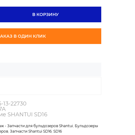
В КОРЗИНУ
АКАЗ В ОДИН КЛИК
5-13-22730
7A
ие SHANTUI SD16
ж - Запчасти для бульдозеров Shantui
,
Бульдозеры
еров
,
Запчасти Shantui SD16
,
SD16