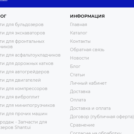
ЛОГ
ИНФОРМАЦИЯ
ти для бульдозеров
Главная
ти для экскаваторов
Каталог
ти для фронтальных
Контакты
зчиков
Обратная связь
ти для асфальтоукладчиков
Новости
ти для дорожных катков
Блог
ти для автогрейдеров
Статьи
ти для двигателей
Личный кабинет
ти для компрессоров
Доставка
ти для виброплит
Оплата
ти для минипогрузчиков
Доставка и оплата
ти для прочих машин
Договор (публичная оферта)
родаж - Запчасти для
Сравнение
зеров Shantui
Согласие на обработку