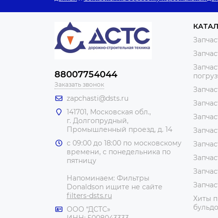
КАТА
Запчас
Запчас
Запчас
88007754044
погру
Заказать звонок
Запчас
zapchasti@dsts.ru
Запчас
141701, Московская обл.,
Запчас
г. Долгопрудный,
Промышленный проезд, д. 14
Запчас
с 09:00 до 18:00 по московскому
Запчас
времени, с понедельника по
Запчас
пятницу
Запчас
Напоминаем: Фильтры
Запчас
Donaldson ищите не сайте
filters-dsts.ru
Хиты п
бульдо
ООО “ДСТС»
ИНН: 5008043333