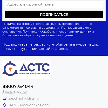
ПОДПИСАТЬСЯ
Нажимая на кнопку «Подписаться», вы подтверждаете, что
ознакомлены и согласны с условиями
Пользовательского
соглашения
,
Политикой обработки персональных данных
и
Согласием на обработку персональных данных
.
Подпишитесь на рассылку, чтобы быть в курсе наших
новых поступлений, акций и скидок.
88007754044
Заказать звонок
zapchasti@dsts.ru
141701, Московская обл.,