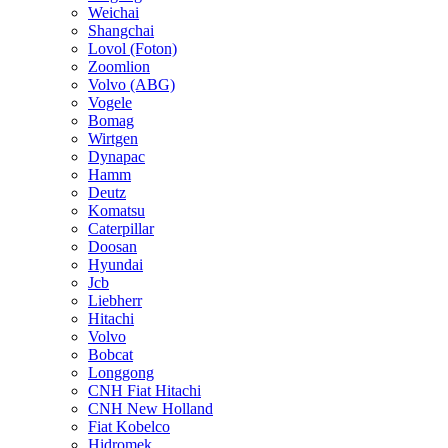
Weichai
Shangchai
Lovol (Foton)
Zoomlion
Volvo (ABG)
Vogele
Bomag
Wirtgen
Dynapac
Hamm
Deutz
Komatsu
Caterpillar
Doosan
Hyundai
Jcb
Liebherr
Hitachi
Volvo
Bobcat
Longgong
CNH Fiat Hitachi
CNH New Holland
Fiat Kobelco
Hidromek