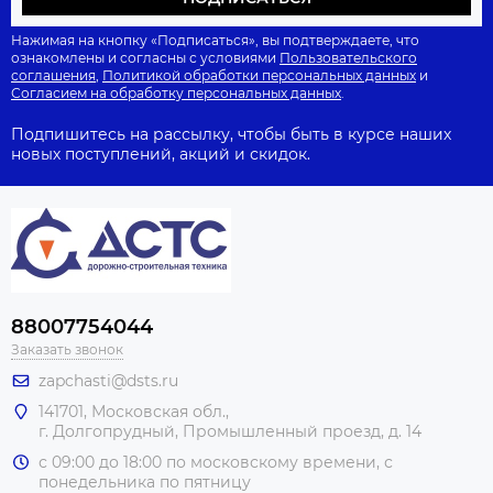
Нажимая на кнопку «Подписаться», вы подтверждаете, что
ознакомлены и согласны с условиями
Пользовательского
соглашения
,
Политикой обработки персональных данных
и
Согласием на обработку персональных данных
.
Подпишитесь на рассылку, чтобы быть в курсе наших
новых поступлений, акций и скидок.
88007754044
Заказать звонок
zapchasti@dsts.ru
141701, Московская обл.,
г. Долгопрудный, Промышленный проезд, д. 14
с 09:00 до 18:00 по московскому времени, с
понедельника по пятницу