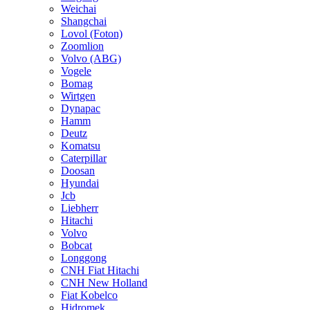
Weichai
Shangchai
Lovol (Foton)
Zoomlion
Volvo (ABG)
Vogele
Bomag
Wirtgen
Dynapac
Hamm
Deutz
Komatsu
Caterpillar
Doosan
Hyundai
Jcb
Liebherr
Hitachi
Volvo
Bobcat
Longgong
CNH Fiat Hitachi
CNH New Holland
Fiat Kobelco
Hidromek