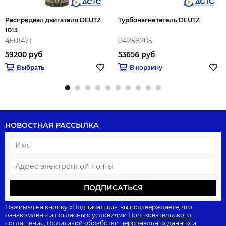
Распредвал двигателя DEUTZ
Турбонагнетатель DEUTZ
1013
4501471
04258205
59200 руб
53656 руб
Выбрать
В корзину
НОВОСТНАЯ РАССЫЛКА
ПОДПИСАТЬСЯ
Нажимая на кнопку «Подписаться», вы подтверждаете, что
ознакомлены и согласны с условиями
Пользовательского
соглашения
,
Политикой обработки персональных данных
и