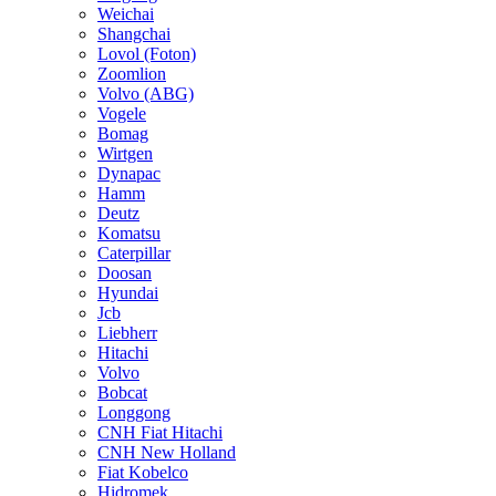
Weichai
Shangchai
Lovol (Foton)
Zoomlion
Volvo (ABG)
Vogele
Bomag
Wirtgen
Dynapac
Hamm
Deutz
Komatsu
Caterpillar
Doosan
Hyundai
Jcb
Liebherr
Hitachi
Volvo
Bobcat
Longgong
CNH Fiat Hitachi
CNH New Holland
Fiat Kobelco
Hidromek