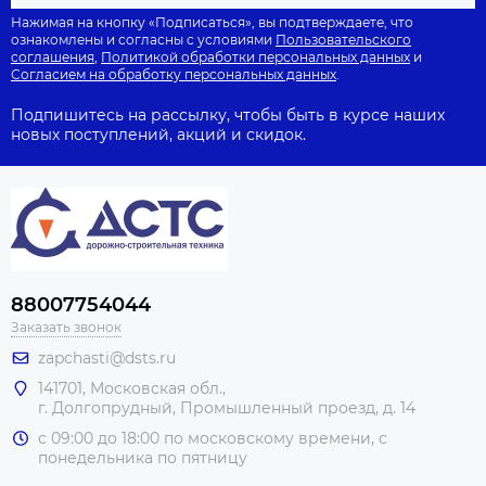
Нажимая на кнопку «Подписаться», вы подтверждаете, что
ознакомлены и согласны с условиями
Пользовательского
соглашения
,
Политикой обработки персональных данных
и
Согласием на обработку персональных данных
.
Подпишитесь на рассылку, чтобы быть в курсе наших
новых поступлений, акций и скидок.
88007754044
Заказать звонок
zapchasti@dsts.ru
141701, Московская обл.,
г. Долгопрудный, Промышленный проезд, д. 14
с 09:00 до 18:00 по московскому времени, с
понедельника по пятницу