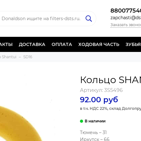
88007754
zapchasti@dst
Заказать звоно
АКТЫ
ДОСТАВКА
ОПЛАТА
ХОДОВАЯ ЧАСТЬ
ЗУБЬ
 Shantui
SD16
Кольцо SH
Артикул:
3S5496
92.00 руб
в т.ч. НДС 22%, склад Долгоп
Тюмень – 31
Иркутск – 66