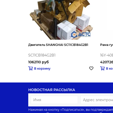
Двигатель SHANGHAI SC11CB184G2B1
Рама гу
SC11CB184G2B1
16Y-40
1062110 руб
420726
В корзину
В к
НОВОСТНАЯ РАССЫЛКА
Нажимая на кнопку «Подписаться», вы подтверждает