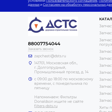
условиями
Пользовательского соглашения
,
Политик
данных
и
Согласием на обработку персональных да
КАТА
Запчас
Запчас
Запчас
88007754044
погру
Заказать звонок
Запчас
zapchasti@dsts.ru
Запчас
141701, Московская обл.,
Запчас
г. Долгопрудный,
Промышленный проезд, д. 14
Запчас
с 09:00 до 18:00 по московскому
Запчас
времени, с понедельника по
Запчас
пятницу
Запчас
Напоминаем: Фильтры
Запчас
Donaldson ищите не сайте
filters-dsts.ru
Хиты п
бульдо