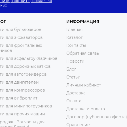
ой обработки персональных
нных
.
ЛОГ
ИНФОРМАЦИЯ
ти для бульдозеров
Главная
ти для экскаваторов
Каталог
ти для фронтальных
Контакты
зчиков
Обратная связь
ти для асфальтоукладчиков
Новости
ти для дорожных катков
Блог
ти для автогрейдеров
Статьи
ти для двигателей
Личный кабинет
ти для компрессоров
Доставка
ти для виброплит
Оплата
ти для минипогрузчиков
Доставка и оплата
ти для прочих машин
Договор (публичная оферта)
родаж - Запчасти для
Сравнение
зеров Shantui