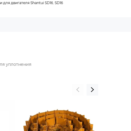
и для двигателя Shantui SD16
,
SD16
для уплотнения