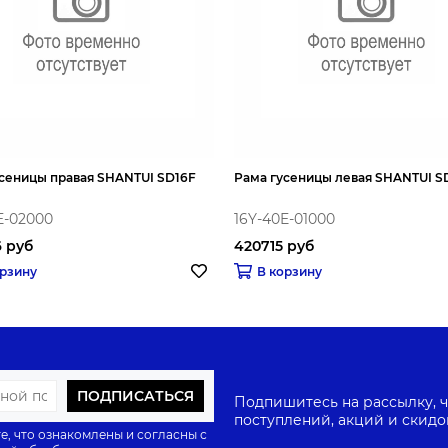
сеницы правая SHANTUI SD16F
Рама гусеницы левая SHANTUI S
E-02000
16Y-40E-01000
 руб
420715 руб
орзину
В корзину
ПОДПИСАТЬСЯ
Подпишитесь на рассылку, ч
поступлений, акций и скидо
е, что ознакомлены и согласны с