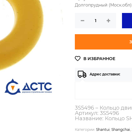
Долгопрудный (Моск.обл) 
З
Адрес доставки:
3S5496 – Кольцо дв
Артикул: 3S5496
Название: Кольцо 
Категории:
Shantui
,
Shangchai
,