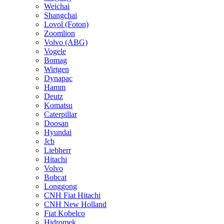
Weichai
Shangchai
Lovol (Foton)
Zoomlion
Volvo (ABG)
Vogele
Bomag
Wirtgen
Dynapac
Hamm
Deutz
Komatsu
Caterpillar
Doosan
Hyundai
Jcb
Liebherr
Hitachi
Volvo
Bobcat
Longgong
CNH Fiat Hitachi
CNH New Holland
Fiat Kobelco
Hidromek