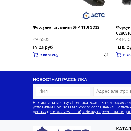
Форсунка топливная SHANTUI SD22
Форсун
C280S10
4914505
491430
14103 руб
11310 р
В корзину
В к
НОВОСТНАЯ РАССЫЛКА
Нажимая на кнопку «Подписаться», вы подтверждает
условиями
Пользовательского соглашения
,
Политик
данных
и
Согласием на обработку персональных да
КАТА