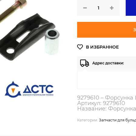
З
Адрес доставки:
9279610 – Форсунка
Артикул: 9279610
Название: Форсунк
Категории:
Запчасти для буль