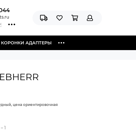
044
s.ru
к
Я КОРОНКИ АДАПТЕРЫ
IEBHERR
рудный, цена ориентировочная
– 1