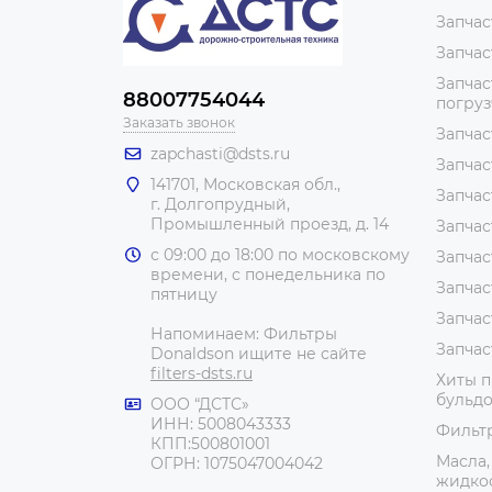
Запчас
Запчас
Запчас
88007754044
погру
Заказать звонок
Запчас
zapchasti@dsts.ru
Запчас
141701, Московская обл.,
Запчас
г. Долгопрудный,
Промышленный проезд, д. 14
Запчас
с 09:00 до 18:00 по московскому
Запчас
времени, с понедельника по
Запчас
пятницу
Запчас
Напоминаем: Фильтры
Запчас
Donaldson ищите не сайте
filters-dsts.ru
Хиты п
бульдо
ООО “ДСТС»
ИНН: 5008043333
Фильт
КПП:500801001
Масла,
ОГРН: 1075047004042
жидко