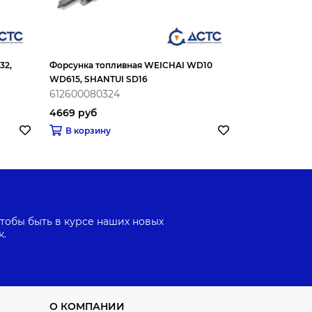
32,
Форсунка топливная WEICHAI WD10
Форсунка SHA
WD615, SHANTUI SD16
C6121ZG57a
612600080324
8N7005
4669 руб
4560 руб
В корзину
В корзину
тобы быть в курсе наших новых
к.
О КОМПАНИИ