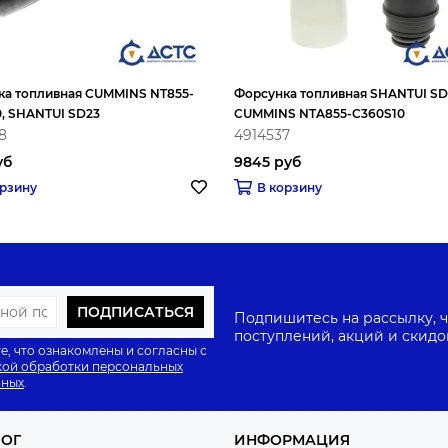
ка топливная CUMMINS NT855-
Форсунка топливная SHANTUI SD
, SHANTUI SD23
CUMMINS NTA855-C360S10
8
4914537
уб
9845 руб
орзину
В корзину
ПОДПИСАТЬСЯ
Подпишитесь на рассылку, ч
поступлений, акций и скидо
е, что ознакомлены и согласны с
ой обработки персональных
нных
.
ЛОГ
ИНФОРМАЦИЯ