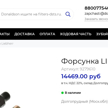
88007754
zapchasti@dst
Заказать звоно
АКТЫ
ДОСТАВКА
ОПЛАТА
ХОДОВАЯ ЧАСТЬ
ЗУБЬ
 Liebherr
Форсунка L
Артикул:
9279610
14469.00 руб
в т.ч. НДС 22%, склад Долгоп
Долгопрудный (Моск.обл) 