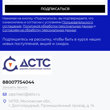
ПОДПИСАТЬСЯ
Нажимая на кнопку «Подписаться», вы подтверждаете, что
ознакомлены и согласны с условиями
Пользовательского
соглашения
,
Политикой обработки персональных данных
и
Согласием на обработку персональных данных
.
Подпишитесь на рассылку, чтобы быть в курсе наших
новых поступлений, акций и скидок.
88007754044
Заказать звонок
zapchasti@dsts.ru
141701, Московская обл.,
г. Долгопрудный, Промышленный проезд, д. 14