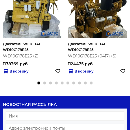
Двигатель WEICHAI
Двигатель WEICHAI
WD10G178E25
WD10G178E25
WD10G178E25 (Z)
WD10G178E25 (0417) (S)
1178369 руб
1124475 руб
В корзину
В корзину
НОВОСТНАЯ РАССЫЛКА