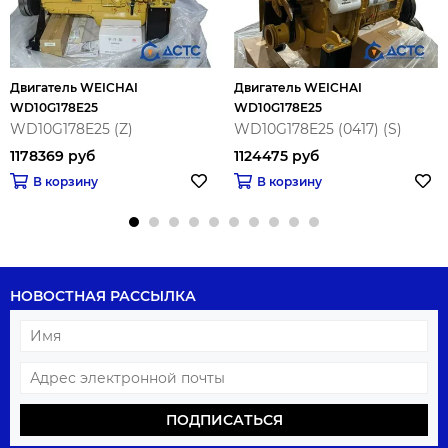
Двигатель WEICHAI
Двигатель WEICHAI
WD10G178E25
WD10G178E25
WD10G178E25 (Z)
WD10G178E25 (0417) (S)
1178369 руб
1124475 руб
В корзину
В корзину
НОВОСТНАЯ РАССЫЛКА
ПОДПИСАТЬСЯ