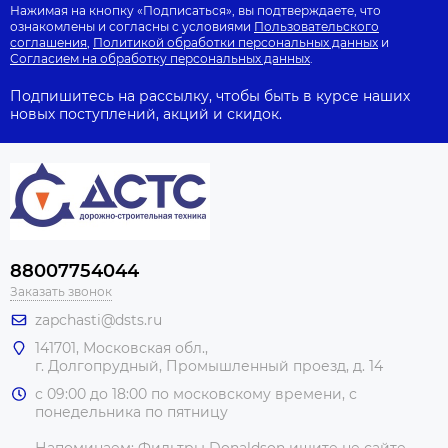
Нажимая на кнопку «Подписаться», вы подтверждаете, что
ознакомлены и согласны с условиями
Пользовательского
соглашения
,
Политикой обработки персональных данных
и
Согласием на обработку персональных данных
.
Подпишитесь на рассылку, чтобы быть в курсе наших
новых поступлений, акций и скидок.
88007754044
Заказать звонок
zapchasti@dsts.ru
141701, Московская обл.,
г. Долгопрудный, Промышленный проезд, д. 14
с 09:00 до 18:00 по московскому времени, с
понедельника по пятницу
Напоминаем: Фильтры Donaldson ищите не сайте