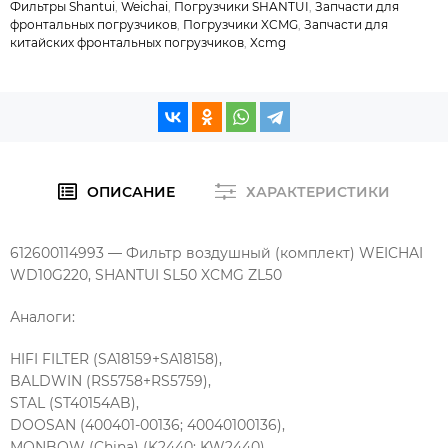
Фильтры Shantui
,
Weichai
,
Погрузчики SHANTUI
,
Запчасти для
фронтальных погрузчиков
,
Погрузчики XCMG
,
Запчасти для
китайских фронтальных погрузчиков
,
Xcmg
ОПИСАНИЕ
ХАРАКТЕРИСТИКИ
612600114993 — Фильтр воздушный (комплект) WEICHAI
WD10G220, SHANTUI SL50 XCMG ZL50
Аналоги:
HIFI FILTER (SA18159+SA18158),
BALDWIN (RS5758+RS5759),
STAL (ST40154AB),
DOOSAN (400401-00136; 40040100136),
MONBOW (China) (K2440; KW2440),