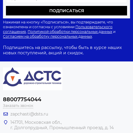
ПОДПИСАТЬСЯ
Нажимая на кнопку «Подписаться», вы подтверждаете, что
ознакомлены и согласны с условиями
Пользовательского
соглашения
,
Политикой обработки персональных данных
и
Согласием на обработку персональных данных
.
Подпишитесь на рассылку, чтобы быть в курсе наших
новых поступлений, акций и скидок.
88007754044
Заказать звонок
zapchasti@dsts.ru
141701, Московская обл.,
г. Долгопрудный, Промышленный проезд, д. 14