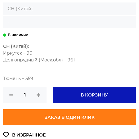
СН (Китай)
-
UNDERCARRIGE 00. ИЗГОТОВИТЕЛЬ (БРЕНД ТОРГОВЫЙ):
С
СН (Китай)
:
FUYE
СН (GR)
СН (Китай)
-
Иркутск – 90
Долгопрудный (Моск.обл) – 961
-
:
Тюмень – 559
В КОРЗИНУ
ЗАКАЗ В ОДИН КЛИК