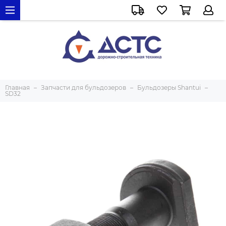
Главная
Запчасти для бульдозеров
Бульдозеры Shantui
SD32