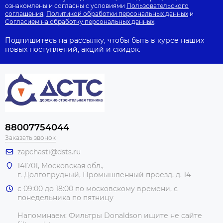
ознакомлены и согласны с условиями
Пользовательского
соглашения
,
Политикой обработки персональных данных
и
Согласием на обработку персональных данных
.
Подпишитесь на рассылку, чтобы быть в курсе наших
новых поступлений, акций и скидок.
88007754044
Заказать звонок
zapchasti@dsts.ru
141701, Московская обл.,
г. Долгопрудный, Промышленный проезд, д. 14
с 09:00 до 18:00 по московскому времени, с
понедельника по пятницу
Напоминаем: Фильтры Donaldson ищите не сайте