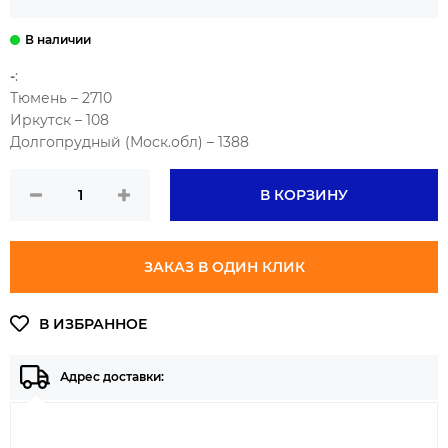
UNDERCARRIGE 00. ИЗГОТОВИТЕЛЬ (БРЕНД ТОРГОВЫЙ):
-
-
:
FUYE
СН (QWL-VTV)
СН (GR)
SHANTUI
Тюмень – 2710
Иркутск – 108
Долгопрудный (Моск.обл) – 1388
В КОРЗИНУ
ЗАКАЗ В ОДИН КЛИК
Адрес доставки: