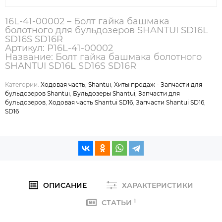
16L-41-00002 – Болт гайка башмака
болотного для бульдозеров SHANTUI SD16L
SD16S SD16R
Артикул: P16L-41-00002
Название: Болт гайка башмака болотного
SHANTUI SD16L SD16S SD16R
Категории:
Ходовая часть
,
Shantui
,
Хиты продаж - Запчасти для
бульдозеров Shantui
,
Бульдозеры Shantui
,
Запчасти для
бульдозеров
,
Ходовая часть Shantui SD16
,
Запчасти Shantui SD16
,
SD16
ОПИСАНИЕ
ХАРАКТЕРИСТИКИ
1
СТАТЬИ