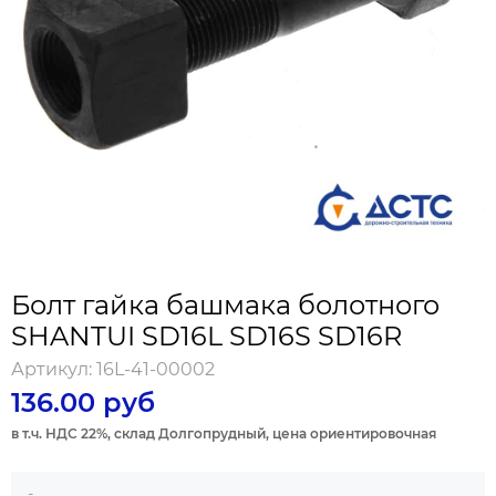
Болт гайка башмака болотного
SHANTUI SD16L SD16S SD16R
Артикул:
16L-41-00002
136.00 руб
в т.ч. НДС 22%, склад Долгопрудный, цена ориентировочная
-