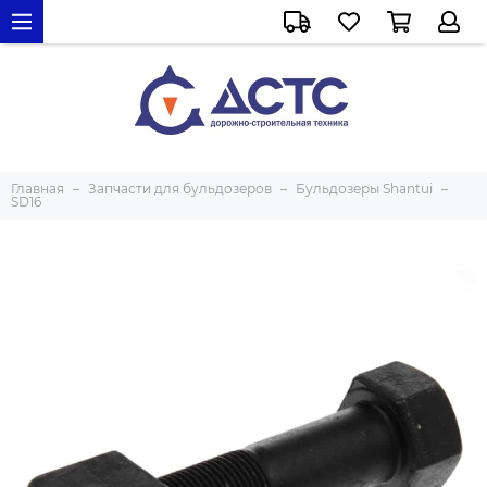
Главная
Запчасти для бульдозеров
Бульдозеры Shantui
SD16