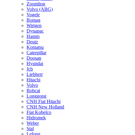
Zoomlion
Volvo (ABG)
Vogele
Bomag
Wirtgen
Dynapac
Hamm
Deutz
Komatsu
Caterpillar
Doosan
Hyundai
Jcb
Liebherr
Hitachi
Volvo
Bobcat
Longgong
CNH Fiat Hitachi
CNH New Holland
Fiat Kobelco
Hidromek
Weber
Stal
Lefong