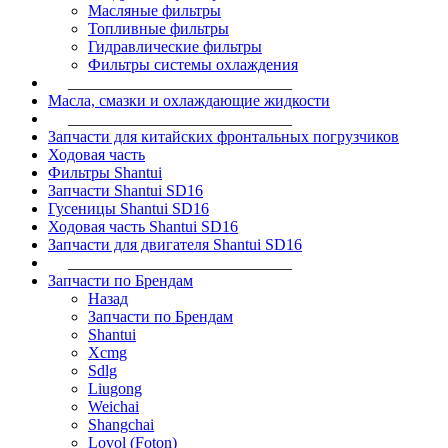
Масляные фильтры
Топливные фильтры
Гидравлические фильтры
Фильтры системы охлаждения
____________________________
Масла, смазки и охлаждающие жидкости
____________________________
Запчасти для китайских фронтальных погрузчиков
Ходовая часть
Фильтры Shantui
Запчасти Shantui SD16
Гусеницы Shantui SD16
Ходовая часть Shantui SD16
Запчасти для двигателя Shantui SD16
____________________________
Запчасти по Брендам
Назад
Запчасти по Брендам
Shantui
Xcmg
Sdlg
Liugong
Weichai
Shangchai
Lovol (Foton)