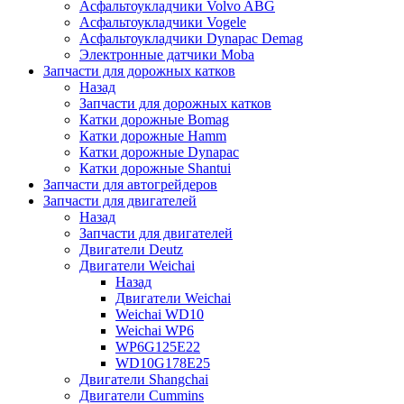
Асфальтоукладчики Volvo ABG
Асфальтоукладчики Vogele
Асфальтоукладчики Dynapac Demag
Электронные датчики Moba
Запчасти для дорожных катков
Назад
Запчасти для дорожных катков
Катки дорожные Bomag
Катки дорожные Hamm
Катки дорожные Dynapac
Катки дорожные Shantui
Запчасти для автогрейдеров
Запчасти для двигателей
Назад
Запчасти для двигателей
Двигатели Deutz
Двигатели Weichai
Назад
Двигатели Weichai
Weichai WD10
Weichai WP6
WP6G125E22
WD10G178E25
Двигатели Shangchai
Двигатели Cummins